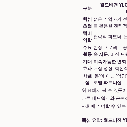
월드비전 YLC (
구분
핵심
젊은 기업가의 전
초점
를 활용한 전략적
멤버
전략적 파트너, 
역할
주요
현장 프로젝트 공
활동
술 자문, 비전 트
기대
지속가능한 변화
효과
더십 성장, 혁신
차별
'돈'이 아닌 '역
점
로벌 파트너십
위 표에서 볼 수 있듯이
다른 네트워크와 근본
사회에 기여할 수 있는
핵심 요약: 월드비전 Y