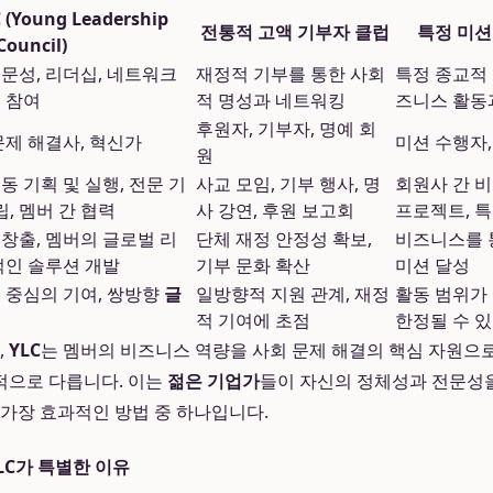
Young Leadership
전통적 고액 기부자 클럽
특정 미션
Council)
문성, 리더십, 네트워크
재정적 기부를 통한 사회
특정 종교적
 참여
적 명성과 네트워킹
즈니스 활동
후원자, 기부자, 명예 회
문제 해결사, 혁신가
미션 수행자
원
동 기획 및 실행, 전문 기
사교 모임, 기부 행사, 명
회원사 간 비
립, 멤버 간 협력
사 강연, 후원 보고회
프로젝트, 특
창출, 멤버의 글로벌 리
단체 재정 안정성 확보,
비즈니스를 
적인 솔루션 개발
기부 문화 확산
미션 달성
량' 중심의 기여, 쌍방향
글
일방향적 지원 관계, 재정
활동 범위가
적 기여에 초점
한정될 수 
,
YLC
는 멤버의 비즈니스 역량을 사회 문제 해결의 핵심 자원으
적으로 다릅니다. 이는
젊은 기업가
들이 자신의 정체성과 전문성
 가장 효과적인 방법 중 하나입니다.
LC가 특별한 이유