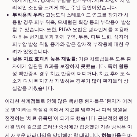
에게 시간적, 경제적 부담을 안겨주며, 치료 과정에서 심
리적인 소진을 느끼게 하는 주된 원인이었습니다.
부작용의 우려:
고농도의 스테로이드 연고를 장기간 사
용할 경우 피부 위축, 모세혈관 확장 등의 부작용이 발생
할 수 있습니다. 또한, PUVA 요법은 광과민제를 복용해
야 하는 번거로움과 함께 구역, 두통, 피부 노화, 심지어
피부암 발생 위험 증가와 같은 잠재적 부작용에 대한 우
려가 있었습니다.
낮은 치료 효과와 높은 재발률:
기존 치료법들은 모든 환
자에게 일관된 효과를 보장하지 못했습니다. 특히 활동
성 백반증의 경우 치료 반응이 더디거나, 치료 후에도 색
소가 다시 빠지면서 재발하는 경우가 많아 환자들의 상
실감을 키웠습니다.
이러한 한계점들로 인해 많은 백반증 환자들은 '완치가 어려
운 병'이라는 좌절감 속에서 치료를 멈추거나 여러 병원을
전전하는 '치료 유목민'이 되기도 했습니다. 근본적인 원인
해결 없이 겉으로 드러난 증상에만 집중했던 기존 방식은 이
제 새로운 패러다임을 맞이해야 할 때입니다.
하늘마음
은 바