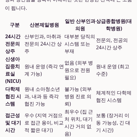
이 됩니다.
일반 산부인과
상급종합병원(대
구분
산본제일병원
의원
학병원)
24시간
산부인과, 마취과
대부분 당직의
전문의, 전공의
전문의
전문의 24시간 상
시스템 또는
24시간 상주
상주
주
부재
신생아
없음 (외부 병
집중치
원내 운영 (즉각 연
원내 운영 (최고
원으로 전원
료실
계 가능)
수준)
필요)
(NICU)
다학제
원내 소아청소년
불가능 (외부
체계적인 다학제
협진 시
과, 내과 등 즉각
병원 진료 의
협진 시스템
스템
협진 가능
뢰)
최우수 (집 근
접근성
우수 (지역 거점으
보통 (장거리 이
처 위치, 대기
및 대기
로 접근 용이, 비교
동 가능성, 긴 대
시간 거의 없
시간
적 짧은 대기)
기 시간)
음)