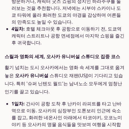
방문하거나, 캐릭터 굿즈 쇼핑의 성지인 하라주쿠를 둘
러보는 것을 추천합니다. 저녁에는 시부야 스카이나 도
쿄 타워에 올라 화려한 도쿄의 야경을 감상하며 어른들
의 만족도도 높일 수 있습니다.
4일차:
호텔 체크아웃 후 공항으로 이동하기 전, 도쿄역
캐릭터 스트리트나 공항 면세점에서 마지막 쇼핑을 즐긴
후 귀국합니다.
스릴과 영화의 세계, 오사카 유니버설 스튜디오 집중 코스
활기 넘치는 도시 오사카에서는 영화 속 세계를 그대로 옮겨
놓은
오사카 유니버설
스튜디오 재팬(USJ)이 기다리고 있습
니다. 특히 '슈퍼 닌텐도 월드'는 남녀노소 모두에게 엄청난
인기를 끌고 있습니다.
1일차:
간사이 공항 도착 후 난카이 라피트를 타고 난바
역으로 이동. 오사카의 심장부인 도톤보리 인근에 숙소
를 잡고, 화려한 네온사인 아래에서 타코야키, 오코노미
야키 등 오사카의 명물 음식들을 맛보며 여행을 시작합