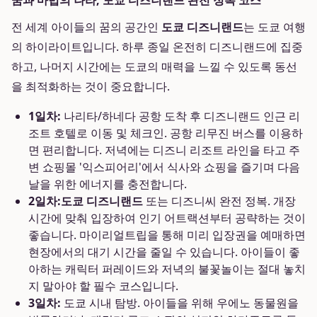
꿈과 마법의 나라, 도쿄 디즈니랜드 완전 정복 코스
전 세계 아이들의 꿈의 공간인
도쿄 디즈니랜드
는 도쿄 여행
의 하이라이트입니다. 하루 종일 온전히 디즈니랜드에 집중
하고, 나머지 시간에는 도쿄의 매력을 느낄 수 있도록 동선
을 최적화하는 것이 중요합니다.
1일차:
나리타/하네다 공항 도착 후 디즈니랜드 인근 리
조트 호텔로 이동 및 체크인. 공항 리무진 버스를 이용하
면 편리합니다. 저녁에는 디즈니 리조트 라인을 타고 주
변 쇼핑몰 '익스피어리'에서 식사와 쇼핑을 즐기며 다음
날을 위한 에너지를 충전합니다.
2일차:
도쿄 디즈니랜드
또는 디즈니씨 완전 정복. 개장
시간에 맞춰 입장하여 인기 어트랙션부터 공략하는 것이
좋습니다. 마이리얼트립을 통해 미리 입장권을 예매하면
현장에서의 대기 시간을 줄일 수 있습니다. 아이들이 좋
아하는 캐릭터 퍼레이드와 저녁의 불꽃놀이는 절대 놓치
지 말아야 할 필수 코스입니다.
3일차:
도쿄 시내 탐방. 아이들을 위해 우에노 동물원을