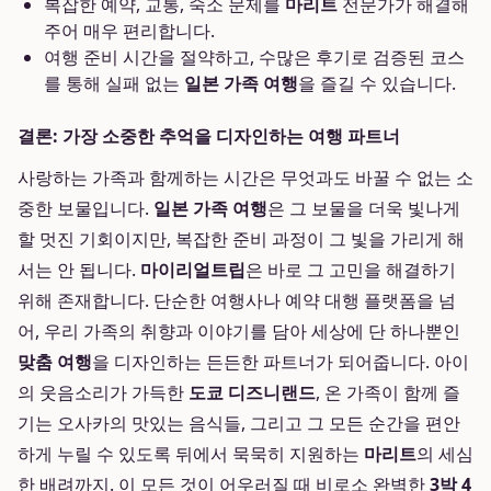
복잡한 예약, 교통, 숙소 문제를
마리트
전문가가 해결해
주어 매우 편리합니다.
여행 준비 시간을 절약하고, 수많은 후기로 검증된 코스
를 통해 실패 없는
일본 가족 여행
을 즐길 수 있습니다.
결론: 가장 소중한 추억을 디자인하는 여행 파트너
사랑하는 가족과 함께하는 시간은 무엇과도 바꿀 수 없는 소
중한 보물입니다.
일본 가족 여행
은 그 보물을 더욱 빛나게
할 멋진 기회이지만, 복잡한 준비 과정이 그 빛을 가리게 해
서는 안 됩니다.
마이리얼트립
은 바로 그 고민을 해결하기
위해 존재합니다. 단순한 여행사나 예약 대행 플랫폼을 넘
어, 우리 가족의 취향과 이야기를 담아 세상에 단 하나뿐인
맞춤 여행
을 디자인하는 든든한 파트너가 되어줍니다. 아이
의 웃음소리가 가득한
도쿄 디즈니랜드
, 온 가족이 함께 즐
기는 오사카의 맛있는 음식들, 그리고 그 모든 순간을 편안
하게 누릴 수 있도록 뒤에서 묵묵히 지원하는
마리트
의 세심
한 배려까지. 이 모든 것이 어우러질 때 비로소 완벽한
3박 4