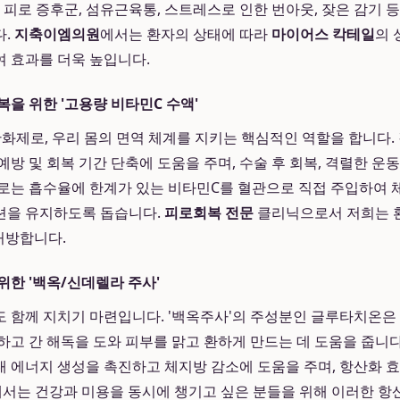
 피로 증후군, 섬유근육통, 스트레스로 인한 번아웃, 잦은 감기 
다.
지축이엠의원
에서는 환자의 상태에 따라
마이어스 칵테일
의 
 효과를 더욱 높입니다.
복을 위한 '고용량 비타민C 수액'
화제로, 우리 몸의 면역 체계를 지키는 핵심적인 역할을 합니다.
방 및 회복 기간 단축에 도움을 주며, 수술 후 회복, 격렬한 운
로는 흡수율에 한계가 있는 비타민C를 혈관으로 직접 주입하여 
션을 유지하도록 돕습니다.
피로회복 전문
클리닉으로서 저희는 환
처방합니다.
위한 '백옥/신데렐라 주사'
 함께 지치기 마련입니다. '백옥주사'의 주성분인 글루타치온은
하고 간 해독을 도와 피부를 맑고 환하게 만드는 데 도움을 줍니다.
 에너지 생성을 촉진하고 체지방 감소에 도움을 주며, 항산화 
에서는 건강과 미용을 동시에 챙기고 싶은 분들을 위해 이러한 항