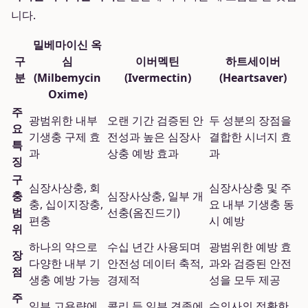
니다.
밀베마이신 옥
구
심
이버멕틴
하트세이버
분
(Milbemycin
(Ivermectin)
(Heartsaver)
Oxime)
주
광범위한 내부
오랜 기간 검증된 안
두 성분의 장점을
요
기생충 구제 효
전성과 높은 심장사
결합한 시너지 효
특
과
상충 예방 효과
과
징
구
심장사상충, 회
심장사상충 및 주
충
심장사상충, 일부 개
충, 십이지장충,
요 내부 기생충 동
범
선충(옴진드기)
편충
시 예방
위
하나의 약으로
수십 년간 사용되며
광범위한 예방 효
장
다양한 내부 기
안전성 데이터 축적,
과와 검증된 안전
점
생충 예방 가능
경제적
성을 모두 제공
주
일부 고용량에
콜리 등 일부 견종에
수의사의 정확한