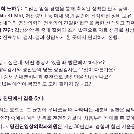
의학 노하우:
수많은 임상 경험을 통해 축적된 정확한 판독 능력.
비:
3T MRI, 저선량 CT 등 미세 병변 발견에 최적화된 장비 보유.
:
내과와 영상의학과 전문의의 긴밀한 협력을 통한 신속하고 정확
 진단:
갑상선암 등 중대 질환의 조기 발견으로 치료 성공률 향상
:
진료부터 검사, 결과 상담까지 한 곳에서 편리하게 진행.
 받고 싶은데, 어떤 증상이 있을 때 방문해야 하나요?
 혈액검사와 명진단의 당뇨 정밀검사는 무엇이 다른가요?
들이 강서구 내분비내과 추천으로 명진단을 언급하나요?
, MRI)는 예약이 복잡하고 오래 걸리지 않나요?
밀 진단에서 길을 찾다
리는 호르몬. 그 균형이 무너졌을 때 나타나는 내분비 질환은 삶
불안감 속에서 여러 병원을 전전하기보다, 처음부터 제대로 된 곳
니다.
명진단영상의학과의원
은 지난 30년간의 경험과 첨단 기술