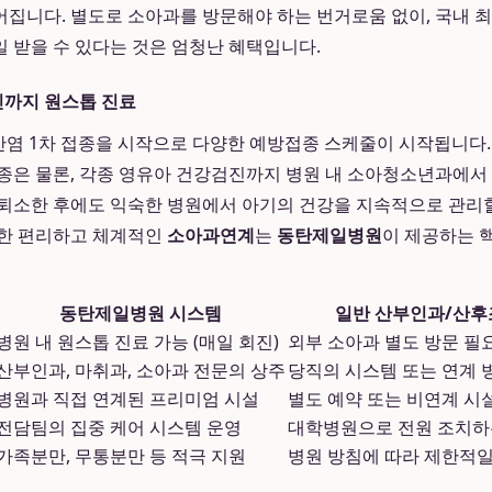
집니다. 별도로 소아과를 방문해야 하는 번거로움 없이, 국내 
 받을 수 있다는 것은 엄청난 혜택입니다.
까지 원스톱 진료
간염 1차 접종을 시작으로 다양한 예방접종 스케줄이 시작됩니
종은 물론, 각종 영유아 건강검진까지 병원 내 소아청소년과에서
퇴소한 후에도 익숙한 병원에서 아기의 건강을 지속적으로 관리할
러한 편리하고 체계적인
소아과연계
는
동탄제일병원
이 제공하는 
동탄제일병원 시스템
일반 산부인과/산
병원 내 원스톱 진료 가능 (매일 회진)
외부 소아과 별도 방문 필
산부인과, 마취과, 소아과 전문의 상주
당직의 시스템 또는 연계 
병원과 직접 연계된 프리미엄 시설
별도 예약 또는 비연계 시
전담팀의 집중 케어 시스템 운영
대학병원으로 전원 조치하
가족분만, 무통분만 등 적극 지원
병원 방침에 따라 제한적일