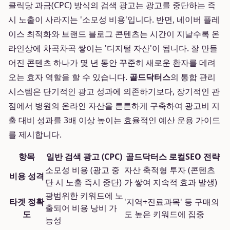
클릭당 과금(CPC) 방식의 검색 광고는 광고를 중단하는 즉
시 노출이 사라지는 '소모성 비용'입니다. 반면, 네이버 플레
이스 최적화와 브랜드 블로그 콘텐츠는 시간이 지날수록 온
라인상에 차곡차곡 쌓이는 '디지털 자산'이 됩니다. 잘 만들
어진 콘텐츠 하나가 몇 년 동안 꾸준히 새로운 환자를 데려
오는 효자 역할을 할 수 있습니다.
골드닥터스
의 통합 관리
시스템은 단기적인 광고 성과에 의존하기보다, 장기적인 관
점에서 병원의 온라인 자산을 튼튼하게 구축하여 광고비 지
출 대비 성과를 3배 이상 높이는 효율적인 예산 운용 가이드
를 제시합니다.
항목
일반 검색 광고 (CPC)
골드닥터스 로컬SEO 전략
소모성 비용 (광고 중
자산 축적형 투자 (콘텐츠
비용 성격
단 시 노출 즉시 중단)
가 쌓여 지속적 효과 발생)
광범위한 키워드에 노
타겟 정확
'지역+진료과목' 등 구매의
출되어 비용 낭비 가
도
도 높은 키워드에 집중
능성