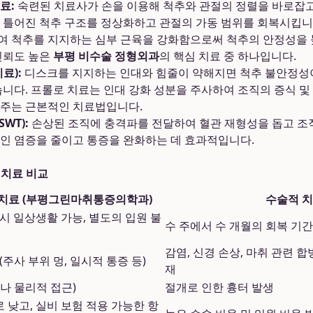
료:
숙련된 치료사가 손을 이용해 척추와 관절의 정렬을 바로잡고
 틀어진 척추 구조를 정상화하고 관절의 가동 범위를 회복시킵니
 척추를 지지하는 심부 근육을 강화함으로써 척추의 안정성을 
신뢰도 높은
부평 비수술 정형외과
의 핵심 치료 중 하나입니다.
료):
디스크를 지지하는 인대와 힘줄이 약해지면 척추 불안정성
습니다. 프롤로 치료는 인대 강화 성분을 주사하여 조직의 증식 및 
주는 근본적인 치료법입니다.
WT):
손상된 조직에 충격파를 전달하여 혈관 재형성을 돕고 조
인 염증을 줄이고 통증을 완화하는 데 효과적입니다.
 치료 비교
치료 (부평그린마취통증의학과)
수술적 
시 일상생활 가능, 별도의 입원 불
수 주에서 수 개월의 회복 기간
감염, 신경 손상, 마취 관련 합
(주사 부위 멍, 일시적 통증 등)
재
나 물리적 접근)
절개로 인한 흉터 발생
 낮고, 실비 보험 적용 가능한 항